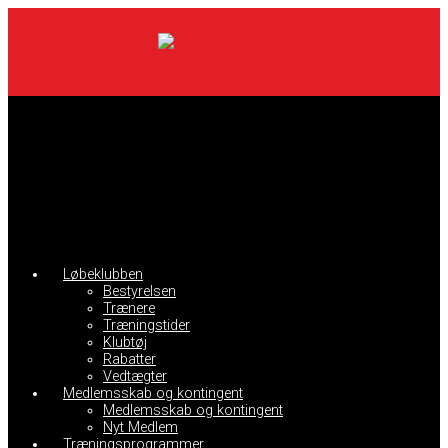
Skip
to
main
content
Løbeklubben
Bestyrelsen
Trænere
Træningstider
Klubtøj
Rabatter
Vedtægter
Medlemsskab og kontingent
Medlemsskab og kontingent
Nyt Medlem
Træningsprogrammer