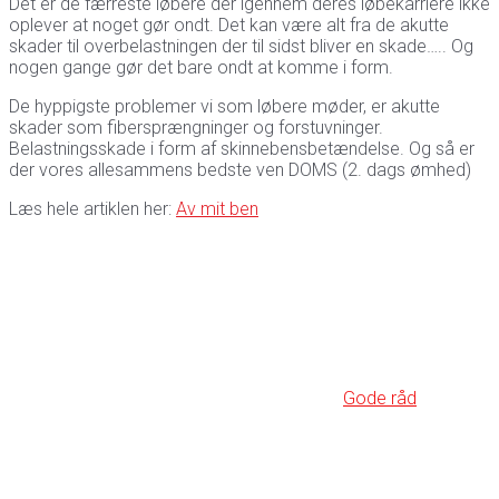
Det er de færreste løbere der igennem deres løbekarriere ikke
oplever at noget gør ondt. Det kan være alt fra de akutte
skader til overbelastningen der til sidst bliver en skade….. Og
nogen gange gør det bare ondt at komme i form.
De hyppigste problemer vi som løbere møder, er akutte
skader som fibersprængninger og forstuvninger.
Belastningsskade i form af skinnebensbetændelse. Og så er
der vores allesammens bedste ven DOMS (2. dags ømhed)
Læs hele artiklen her:
Av mit ben
Gode råd