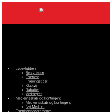
Skip
to
main
content
Løbeklubben
Bestyrelsen
Trænere
Træningstider
Klubtøj
Rabatter
Vedtægter
Medlemsskab og kontingent
Medlemsskab og kontingent
Nyt Medlem
Træningsprogrammer