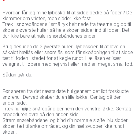
Hvordan får jeg mine løbesko til at sidde bedre på foden? De
klemmer om vristen, men sidder ikke fast.
Træk i snørebåndene i små ryk helt nede fra tæerne og op til
skoens øverste huller, så hele skoen sidder ind til foden. Det
dur ikke bare at hale i snørebåndenes ender.
Brug desuden de 2 øverste huller i løbeskoen til at lave en
såkaldt hællås eller snørelås, som får skoåbningen til at sidde
tæt til foden i stedet for at kegle rundt. Hællåsen er især
velegnet til løbere med høj vrist eller med en meget smal fod.
Sådan gør du:
Før snøren fra det næstsidste hul gennem det lidt forskudte
snørehul. Derved skaber du en lille løkke. Gentag på den
anden side.
Træk nu højre snørebånd gennem den venstre løkke. Gentag
proceduren ovre på den anden side.
Stram snørebåndene, og bind din normale sløjfe. Nu sidder
skoen tæt til ankelområdet, og din hæl svupper ikke rundt i
skoen.