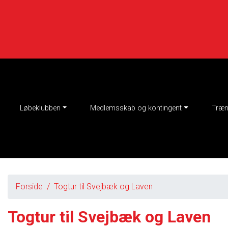
Skip to main content
Løbeklubben
Medlemsskab og kontingent
Træn
Forside
Togtur til Svejbæk og Laven
Togtur til Svejbæk og Laven