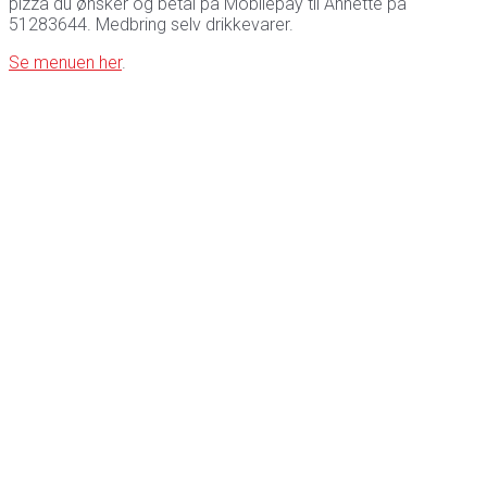
pizza du ønsker og betal på Mobilepay til Annette på
51283644. Medbring selv drikkevarer.
Se menuen her
.