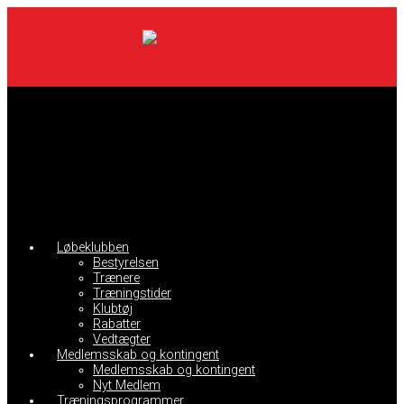
Skip
to
main
content
Løbeklubben
Bestyrelsen
Trænere
Træningstider
Klubtøj
Rabatter
Vedtægter
Medlemsskab og kontingent
Medlemsskab og kontingent
Nyt Medlem
Træningsprogrammer