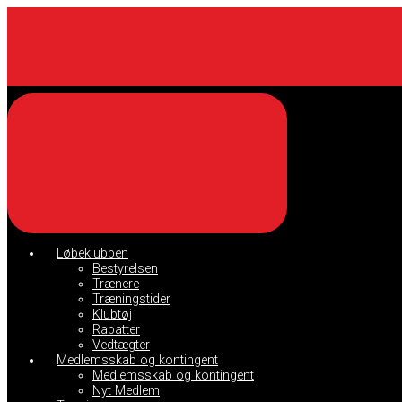
Skip
to
main
content
Løbeklubben
Bestyrelsen
Trænere
Træningstider
Klubtøj
Rabatter
Vedtægter
Medlemsskab og kontingent
Medlemsskab og kontingent
Nyt Medlem