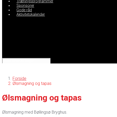
Træningsprogrammer
Sponsorer
Gode råd
Aktivitetskalender
Forside
Ølsmagning og tapas
Ølsmagning og tapas
Ølsmagning med Bøllingsø Bryghus.