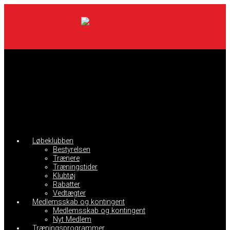
Skip
to
main
content
Løbeklubben
Bestyrelsen
Trænere
Træningstider
Klubtøj
Rabatter
Vedtægter
Medlemsskab og kontingent
Medlemsskab og kontingent
Nyt Medlem
Træningsprogrammer