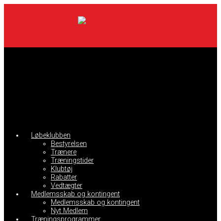
Skip
to
main
content
Løbeklubben
Bestyrelsen
Trænere
Træningstider
Klubtøj
Rabatter
Vedtægter
Medlemsskab og kontingent
Medlemsskab og kontingent
Nyt Medlem
Træningsprogrammer